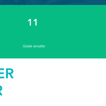
11
Glade ansatte
ER
R