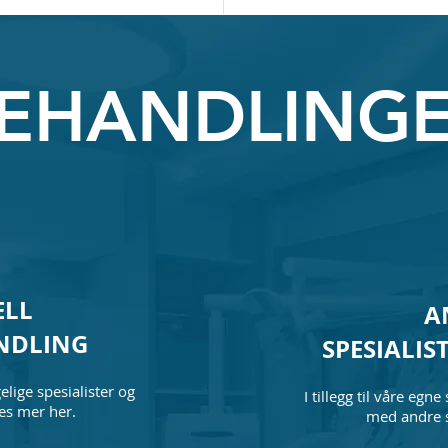
EHANDLING
ELL
A
NDLING
SPESIALI
lige spesialister og
I tillegg til våre egn
Les mer her.
med andre s