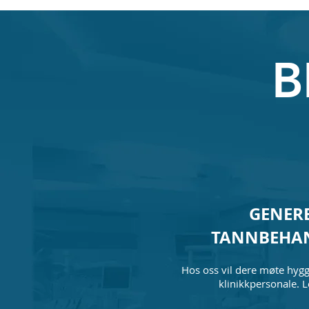
B
GENER
TANNBEHA
Hos oss vil dere møte hygge
klinikkpersonale. 