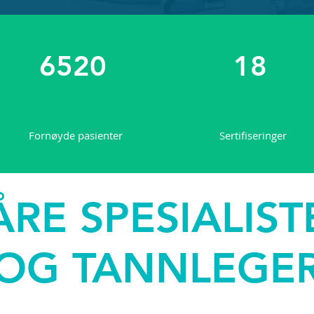
6520
18
Fornøyde pasienter
Sertifiseringer
ÅRE SPESIALIST
OG TANNLEGE