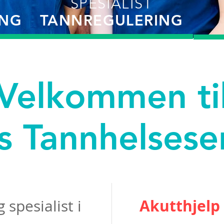
SPESIALIST
ING
TANNREGULERING
Velkommen ti
s Tannhelsese
Akutthjelp
 spesialist i