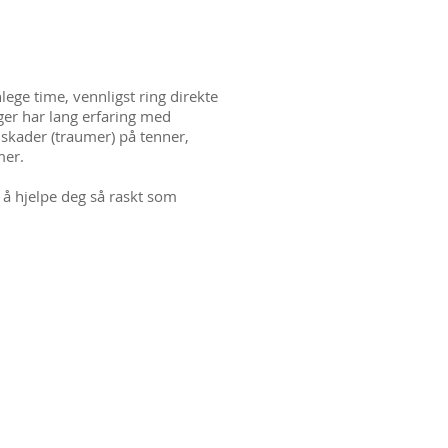
lege time, vennligst ring direkte
eger har lang erfaring med
 skader (traumer) på tenner,
mer.
or å hjelpe deg så raskt som