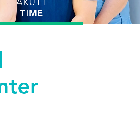
AKUTT
TIME
l
nter