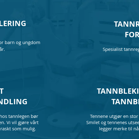
LERING
TANNR
FOR
 for barn og ungdom
år.
Spesialist tannre
T
TANNBLEKI
NDLING
TANNB
 hos tannlegen bør
Tennene utgjør en stor
en. Vi vil gjøre vårt
Smilet og tennenes utseen
 raskt som mulig.
legger merke til nå