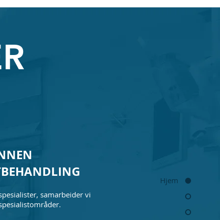
ER
NNEN
STBEHANDLING
Hjem
e spesialister, samarbeider vi
pesialistområder.