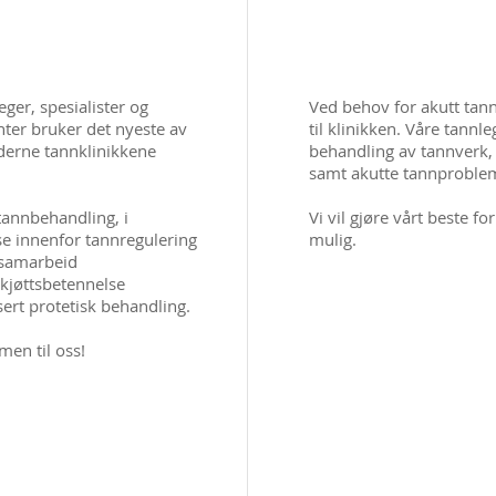
eger, spesialister og
Ved behov for akutt tann
nter bruker det nyeste av
til klinikken. Våre tannl
derne tannklinikkene
behandling av
tannverk,
samt akutte tannproble
 tannbehandling, i
Vi vil gjøre vårt beste f
se innenfor tannregulering
mulig.
t samarbeid
nkjøttsbetennelse
sert protetisk behandling.
men til oss!